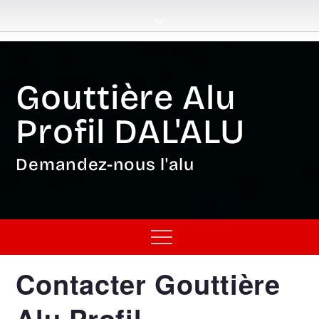
Skip
to
content
Gouttière Alu
Profil DAL'ALU
Demandez-nous l'alu
Menu
Contacter Gouttière
Alu Profil