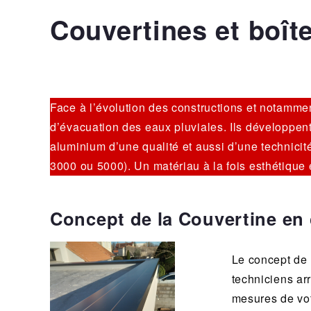
Couvertines et boît
Face à l’évolution des constructions et notammen
d’évacuation des eaux pluviales. Ils développent
aluminium d’une qualité et aussi d’une technicité
3000 ou 5000). Un matériau à la fois esthétique 
Concept de la Couvertine en
Le concept de 
techniciens ar
mesures de votr