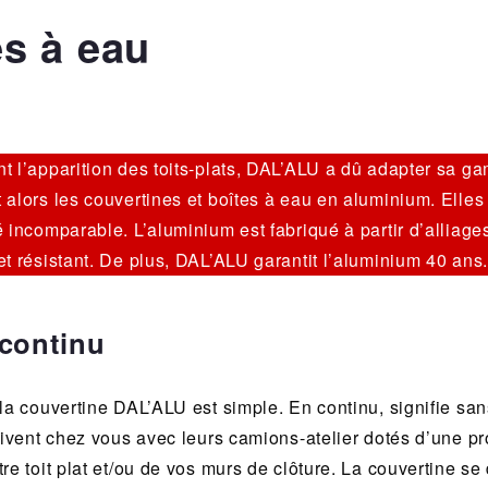
es à eau
t l’apparition des toits-plats, DAL’ALU a dû adapter sa g
 alors les couvertines et boîtes à eau en aluminium. Elle
 incomparable. L’aluminium est fabriqué à partir d’alliages
et résistant. De plus, DAL’ALU garantit l’aluminium 40 ans.
 continu
la couvertine DAL’ALU est simple. En continu, signifie san
rivent chez vous avec leurs camions-atelier dotés d’une pro
e toit plat et/ou de vos murs de clôture. La couvertine se