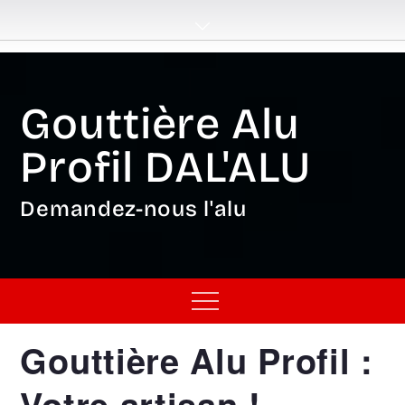
Skip
to
content
Gouttière Alu
Profil DAL'ALU
Demandez-nous l'alu
Menu
Gouttière Alu Profil :
Votre artisan !