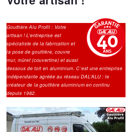
Gouttière Alu Profil : Votre
artisan ! L’entreprise est
spécialiste de la fabrication et
la pose de gouttière, couvre
mur, mûret (couvertine) et aussi
dessous de toit en aluminium. C’est une entreprise
indépendante agréée au réseau DAL’ALU : le
créateur de la gouttière aluminium en continu
depuis 1982.