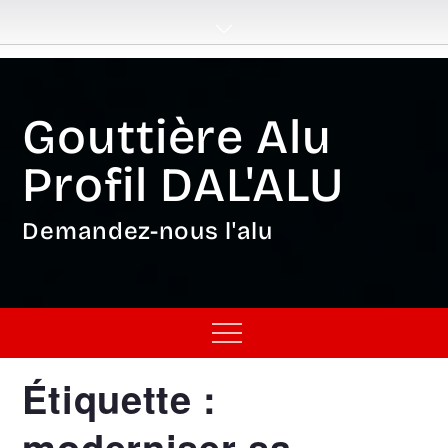
Skip
to
content
Gouttière Alu
Profil DAL'ALU
Demandez-nous l'alu
Menu
Étiquette :
moderniser sa