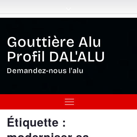
Skip
to
content
Gouttière Alu
Profil DAL'ALU
Demandez-nous l'alu
Menu
Étiquette :
moderniser sa