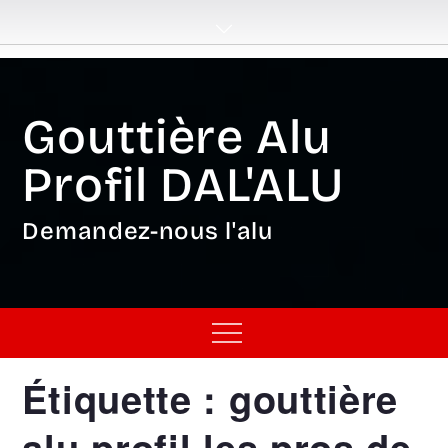
Skip
to
content
Gouttière Alu
Profil DAL'ALU
Demandez-nous l'alu
Menu
Étiquette :
gouttière
alu profil les pros de