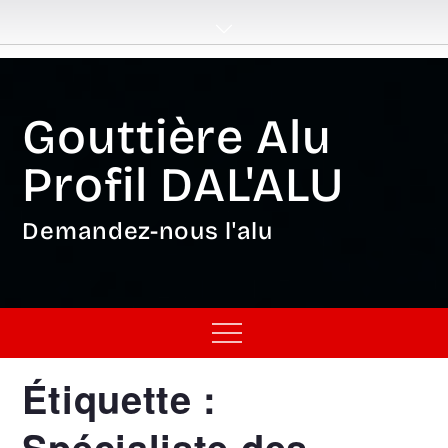
Skip
to
content
Gouttière Alu
Profil DAL'ALU
Demandez-nous l'alu
Menu
Étiquette :
Spécialiste des